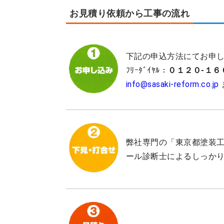
お見積り依頼から工事の流れ
下記の申込方法にてお申
ﾌﾘｰﾀﾞｲﾔﾙ：
０１２０-１６
info@sasaki-reform.co.jp
弊社専門の「東京都塗装
ール診断士によるしっか